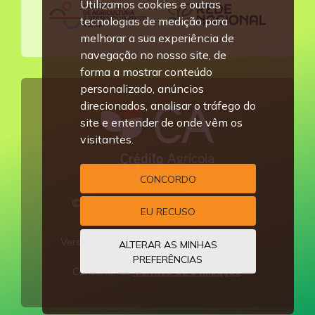
Utilizamos cookies e outras
tecnologias de medição para
melhorar a sua experiência de
navegação no nosso site, de
forma a mostrar conteúdo
personalizado, anúncios
direcionados, analisar o tráfego do
site e entender de onde vêm os
visitantes.
CONCORDO
© 2014-2026,
Crédito Agrícola
.
EU RECUSO
Todos os direitos reservados.
Versão
3.0-R1
. Última alteração
25-MAI-
ALTERAR AS MINHAS
2026
.
PREFERÊNCIAS
Consultar os
Termos de Utilização
.